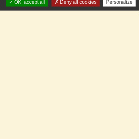
OK, accept all
Deny all cookies
Personalize
Contacts
Commune de Llupia
15, carrer de la Dû
66300 Llupia - FRANCE
+33 4 68 53 50 59
Contact par formulaire
Pour nous suivre en temps réel
Panneau Pocket