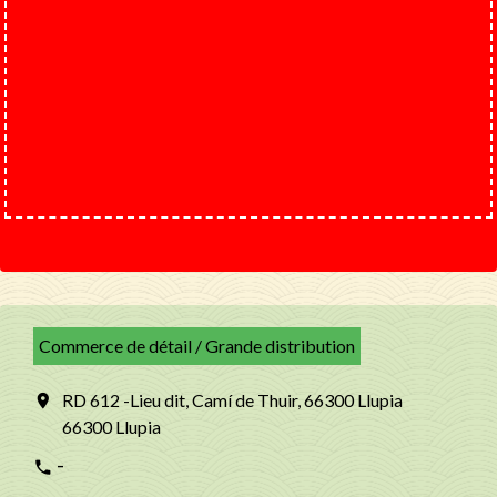
Commerce de détail / Grande distribution
RD 612 -Lieu dit, Camí de Thuir, 66300 Llupia
location_on
66300 Llupia
-
phone